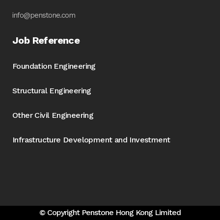
info@penstone.com
Job Reference
Foundation Engineering
Structural Engineering
Other Civil Engineering
Infrastructure Development and Investment
© Copyright Penstone Hong Kong Limited