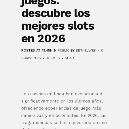
juegos:
descubre los
mejores slots
en 2026
POSTED AT 13:45H
IN
PUBLIC
BY
BETHELWEB
0
COMMENTS
0
LIKES
SHARE
Los casinos en línea han evolucionado
significativamente en los últimos años,
ofreciendo experiencias de juego más
inmersivas y emocionantes. En 2026, las
tragamonedas se han convertido en uno