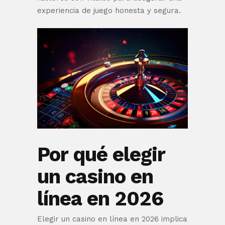
experiencia de juego honesta y segura.
Por qué elegir
un casino en
línea en 2026
Elegir un casino en línea en 2026 implica