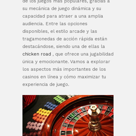
de los juegos más populares, gracias a
su mecánica de juego dinámica y su
capacidad para atraer a una amplia
audiencia. Entre las opciones
disponibles, el estilo arcade y las
tragamonedas de acción rápida están
destacándose, siendo una de ellas la
chicken road
, que ofrece una jugabilidad
única y emocionante. Vamos a explorar
los aspectos más importantes de los
casinos en línea y cómo maximizar tu
experiencia de juego.