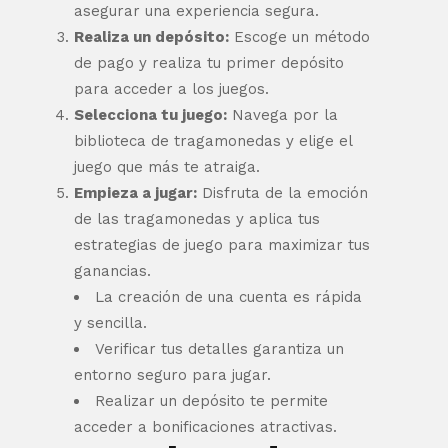
asegurar una experiencia segura.
Realiza un depósito:
Escoge un método
de pago y realiza tu primer depósito
para acceder a los juegos.
Selecciona tu juego:
Navega por la
biblioteca de tragamonedas y elige el
juego que más te atraiga.
Empieza a jugar:
Disfruta de la emoción
de las tragamonedas y aplica tus
estrategias de juego para maximizar tus
ganancias.
La creación de una cuenta es rápida
y sencilla.
Verificar tus detalles garantiza un
entorno seguro para jugar.
Realizar un depósito te permite
acceder a bonificaciones atractivas.