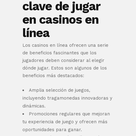
clave de jugar
en casinos en
línea
Los casinos en línea ofrecen una serie
de beneficios fascinantes que los
jugadores deben considerar al elegir
dónde jugar. Estos son algunos de los
beneficios más destacados:
Amplia selección de juegos,
incluyendo tragamonedas innovadoras y
dinámicas.
Promociones regulares que mejoran
tu experiencia de juego y ofrecen más
oportunidades para ganar.