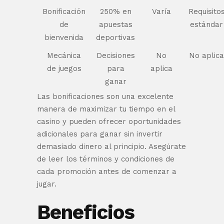
Bonificación
250% en
Varía
Requisito
de
apuestas
estándar
bienvenida
deportivas
Mecánica
Decisiones
No
No aplica
de juegos
para
aplica
ganar
Las bonificaciones son una excelente
manera de maximizar tu tiempo en el
casino y pueden ofrecer oportunidades
adicionales para ganar sin invertir
demasiado dinero al principio. Asegúrate
de leer los términos y condiciones de
cada promoción antes de comenzar a
jugar.
Beneficios