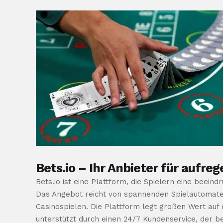
Bets.io – Ihr Anbieter für aufre
Bets.io ist eine Plattform, die Spielern eine beein
Das Angebot reicht von spannenden Spielautomaten 
Casinospielen. Die Plattform legt großen Wert auf 
unterstützt durch einen 24/7 Kundenservice, der be