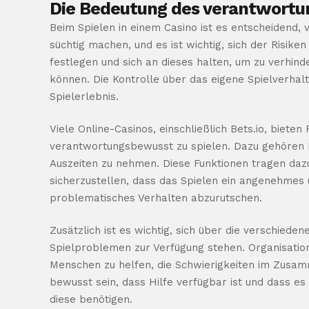
Die Bedeutung des verantwortu
Beim Spielen in einem Casino ist es entscheidend,
süchtig machen, und es ist wichtig, sich der Risike
festlegen und sich an dieses halten, um zu verhinde
können. Die Kontrolle über das eigene Spielverhalt
Spielerlebnis.
Viele Online-Casinos, einschließlich Bets.io, bieten
verantwortungsbewusst zu spielen. Dazu gehören Ein
Auszeiten zu nehmen. Diese Funktionen tragen daz
sicherzustellen, dass das Spielen ein angenehmes 
problematisches Verhalten abzurutschen.
Zusätzlich ist es wichtig, sich über die verschiede
Spielproblemen zur Verfügung stehen. Organisatio
Menschen zu helfen, die Schwierigkeiten im Zusamm
bewusst sein, dass Hilfe verfügbar ist und dass es
diese benötigen.