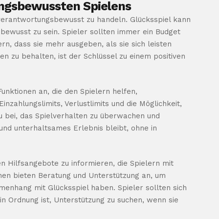
ngsbewussten Spielens
 verantwortungsbewusst zu handeln. Glücksspiel kann
n bewusst zu sein. Spieler sollten immer ein Budget
rn, dass sie mehr ausgeben, als sie sich leisten
en zu behalten, ist der Schlüssel zu einem positiven
 Funktionen an, die den Spielern helfen,
zahlungslimits, Verlustlimits und die Möglichkeit,
u bei, das Spielverhalten zu überwachen und
und unterhaltsames Erlebnis bleibt, ohne in
nen Hilfsangebote zu informieren, die Spielern mit
nen bieten Beratung und Unterstützung an, um
enhang mit Glücksspiel haben. Spieler sollten sich
 in Ordnung ist, Unterstützung zu suchen, wenn sie