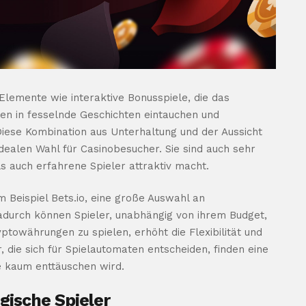
Elemente wie interaktive Bonusspiele, die das
en in fesselnde Geschichten eintauchen und
 Diese Kombination aus Unterhaltung und der Aussicht
ealen Wahl für Casinobesucher. Sie sind auch sehr
s auch erfahrene Spieler attraktiv macht.
m Beispiel Bets.io, eine große Auswahl an
adurch können Spieler, unabhängig von ihrem Budget,
yptowährungen zu spielen, erhöht die Flexibilität und
, die sich für Spielautomaten entscheiden, finden eine
e kaum enttäuschen wird.
egische Spieler