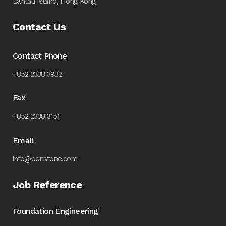
Lantau Island, Hong Kong
Contact Us
Contact Phone
+852 2338 3932
Fax
+852 2338 3151
Email
info@penstone.com
Job Reference
Foundation Engineering