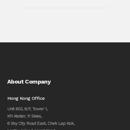
About Company
Hong Kong Office
Unit 603, 6/F, Tower 1,
K11 Atelier, 11 Skies,
6 Sky City Road East, Chek Lap Kok,