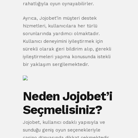
rahatlığıyla oyun oynayabilirler.
Ayrıca, Jojobet’in müşteri destek
hizmetleri, kullanıcılara her türlü
sorunlarında yardımcı olmaktadır.
Kullanıcı deneyimini iyileştirmek için
sürekli olarak geri bildirim alıp, gerekli
iyileştirmeleri yapma konusunda istekli
bir yaklaşım sergilemektedir.
Neden Jojobet’i
Seçmelisiniz?
Jojobet, kullanıcı odaklı yapısıyla ve
sunduğu geniş oyun seçenekleriyle
casino dünyasında dikkat çekmektedir.