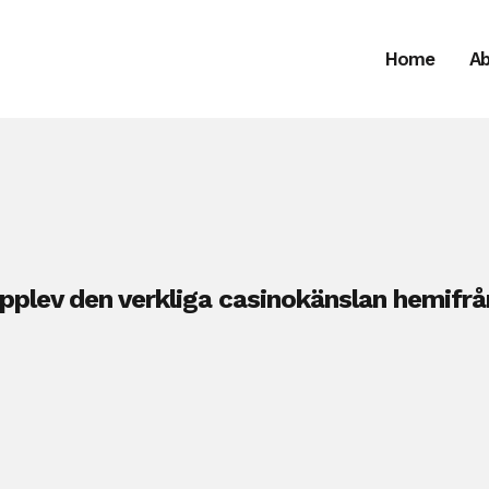
Home
Ab
Upplev den verkliga casinokänslan hemifrå