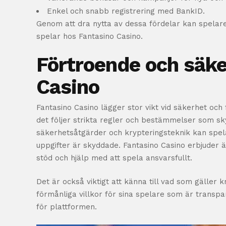
Enkel och snabb registrering med BankID.
Genom att dra nytta av dessa fördelar kan spelare
spelar hos Fantasino Casino.
Förtroende och säke
Casino
Fantasino Casino lägger stor vikt vid säkerhet och f
det följer strikta regler och bestämmelser som 
säkerhetsåtgärder och krypteringsteknik kan spela
uppgifter är skyddade. Fantasino Casino erbjuder ä
stöd och hjälp med att spela ansvarsfullt.
Det är också viktigt att känna till vad som gäller
förmånliga villkor för sina spelare som är transpar
för plattformen.