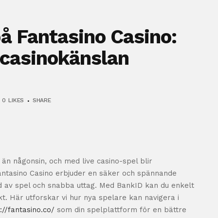
å Fantasino Casino:
 casinokänslan
0
LIKES
SHARE
 än någonsin, och med live casino-spel blir
antasino Casino erbjuder en säker och spännande
bud av spel och snabba uttag. Med BankID kan du enkelt
kt. Här utforskar vi hur nya spelare kan navigera i
://fantasino.co/
som din spelplattform för en bättre