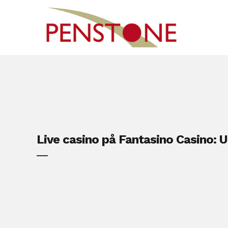
Live casino på Fantasino Casino: 