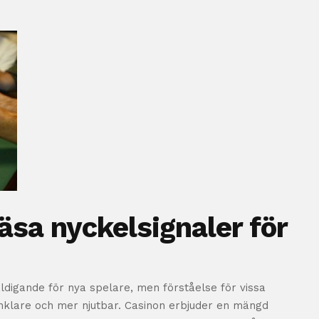
äsa nyckelsignaler för
digande för nya spelare, men förståelse för vissa
 enklare och mer njutbar. Casinon erbjuder en mängd