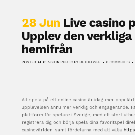
28 Jun
Live casino p
Upplev den verkliga
hemifrån
POSTED AT 05:56H
IN
PUBLIC
BY
BETHELWEB
0 COMMENTS
Att spela på ett online casino är idag mer populärt
upplevelsen ännu mer verklig och engagerande. F
plattform för spelare i Sverige, med ett stort ut
registrera dig och börja spela dina favoritspel dire
casinovärlden, samt fördelarna med att välja
https