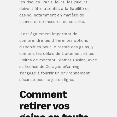
les risques. Par ailleurs, les joueurs
doivent être attentifs à la fiabilité du
casino, notamment en matière de
licence et de mesures de sécurité.
Il est également important de
comprendre les différentes options
disponibles pour le retrait des gains, y
compris les délais de traitement et les
limites de montant. Slottica Casino, avec
sa licence de Curaçao eGaming,
s’engage à fournir un environnement
sécurisé pour le jeu en ligne.
Comment
retirer vos