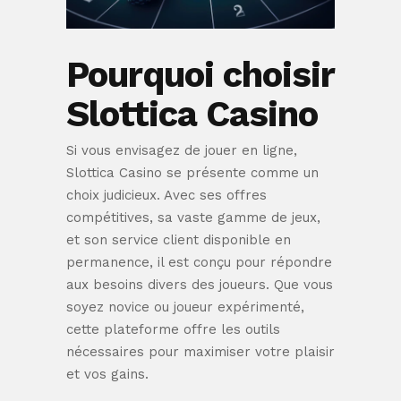
Pourquoi choisir
Slottica Casino
Si vous envisagez de jouer en ligne,
Slottica Casino se présente comme un
choix judicieux. Avec ses offres
compétitives, sa vaste gamme de jeux,
et son service client disponible en
permanence, il est conçu pour répondre
aux besoins divers des joueurs. Que vous
soyez novice ou joueur expérimenté,
cette plateforme offre les outils
nécessaires pour maximiser votre plaisir
et vos gains.